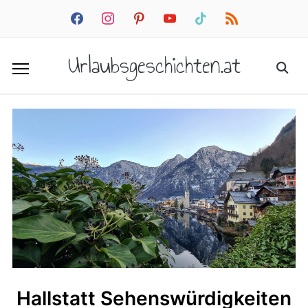
facebook
instagram
pinterest
youtube
tiktok
rss
Urlaubsgeschichten.at
Hallstatt Sehenswürdigkeiten