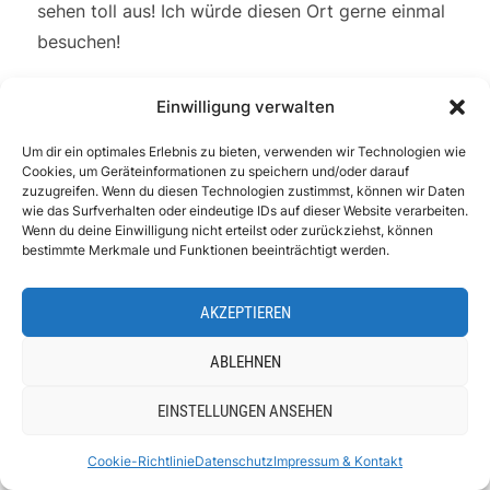
sehen toll aus! Ich würde diesen Ort gerne einmal
besuchen!
Einwilligung verwalten
Um dir ein optimales Erlebnis zu bieten, verwenden wir Technologien wie
Cookies, um Geräteinformationen zu speichern und/oder darauf
zuzugreifen. Wenn du diesen Technologien zustimmst, können wir Daten
HINTERLASSE EINEN KOMMENTAR
wie das Surfverhalten oder eindeutige IDs auf dieser Website verarbeiten.
Wenn du deine Einwilligung nicht erteilst oder zurückziehst, können
bestimmte Merkmale und Funktionen beeinträchtigt werden.
Deine E-Mail-Adresse wird nicht veröffentlicht.
Erforderliche Felder sind mit
*
markiert
AKZEPTIEREN
MESSAGE
ABLEHNEN
EINSTELLUNGEN ANSEHEN
Cookie-Richtlinie
Datenschutz
Impressum & Kontakt