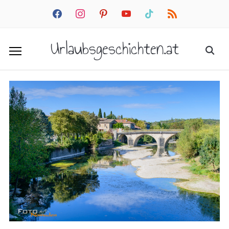
facebook
instagram
pinterest
youtube
tiktok
rss
Urlaubsgeschichten.at