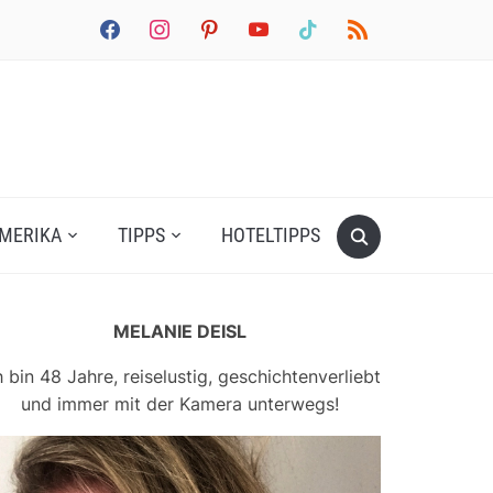
facebook
instagram
pinterest
youtube
tiktok
rss
MERIKA
TIPPS
HOTELTIPPS
MELANIE DEISL
h bin 48 Jahre, reiselustig, geschichtenverliebt
und immer mit der Kamera unterwegs!