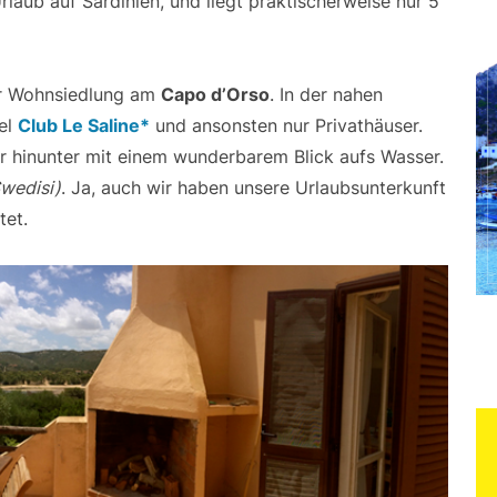
aub auf Sardinien, und liegt praktischerweise nur 5
ner Wohnsiedlung am
Capo d’Orso
. In der nahen
el
Club Le Saline*
und ansonsten nur Privathäuser.
r hinunter mit einem wunderbarem Blick aufs Wasser.
wedisi)
. Ja, auch wir haben unsere Urlaubsunterkunft
et.