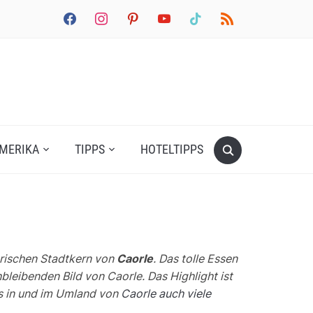
facebook
instagram
pinterest
youtube
tiktok
rss
MERIKA
TIPPS
HOTELTIPPS
torischen Stadtkern von
Caorle
. Das tolle Essen
bleibenden Bild von Caorle. Das Highlight ist
es in und im Umland von
Caorle auch viele