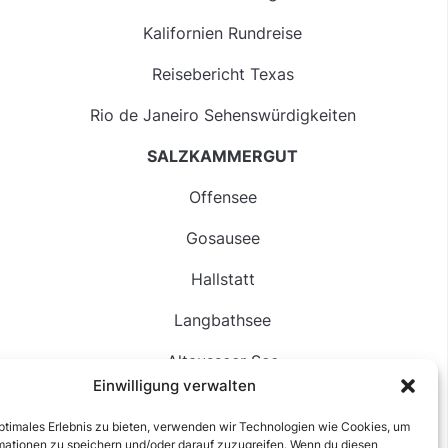
Kalifornien Rundreise
Reisebericht Texas
Rio de Janeiro Sehenswürdigkeiten
SALZKAMMERGUT
Offensee
Gosausee
Hallstatt
Langbathsee
Altausseer See
Einwilligung verwalten
Hintersee
optimales Erlebnis zu bieten, verwenden wir Technologien wie Cookies, um
mationen zu speichern und/oder darauf zuzugreifen. Wenn du diesen