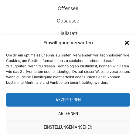
Offensee
Gosausee
Hallstatt
Einwilligung verwalten
Langbathsee
Um dir ein optimales Erlebnis zu bieten, verwenden wir Technologien wie
Altausseer See
Cookies, um Geräteinformationen zu speichern und/oder darauf
zuzugreifen. Wenn du diesen Technologien zustimmst, können wir Daten
Hintersee
wie das Surfverhalten oder eindeutige IDs auf dieser Website verarbeiten.
Wenn du deine Einwilligung nicht erteilst oder zurückziehst, können
bestimmte Merkmale und Funktionen beeinträchtigt werden.
AKZEPTIEREN
ABOUT
IMPRESSUM & KONTAKT
DATENSCHUTZ
COOKIE-RICHTLINIE (EU)
ABLEHNEN
EINSTELLUNGEN ANSEHEN