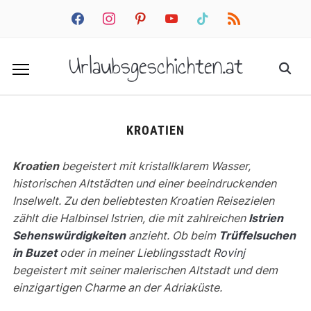
facebook
instagram
pinterest
youtube
tiktok
rss
Urlaubsgeschichten.at
KROATIEN
Kroatien
begeistert mit kristallklarem Wasser,
historischen Altstädten und einer beeindruckenden
Inselwelt. Zu den beliebtesten Kroatien Reisezielen
zählt die Halbinsel Istrien, die mit zahlreichen
Istrien
Sehenswürdigkeiten
anzieht. Ob beim
Trüffelsuchen
in Buzet
oder in meiner Lieblingsstadt
Rovinj
begeistert mit seiner malerischen Altstadt und dem
einzigartigen Charme an der Adriaküste.