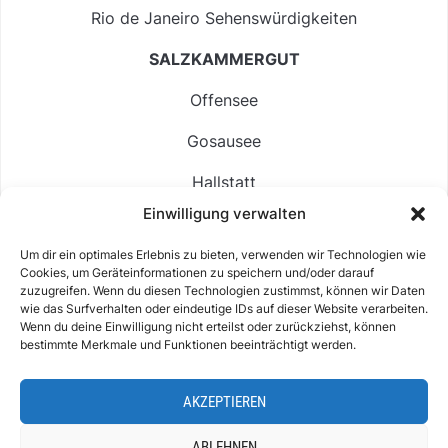
Rio de Janeiro Sehenswürdigkeiten
SALZKAMMERGUT
Offensee
Gosausee
Hallstatt
Einwilligung verwalten
Langbathsee
Um dir ein optimales Erlebnis zu bieten, verwenden wir Technologien wie
Altausseer See
Cookies, um Geräteinformationen zu speichern und/oder darauf
zuzugreifen. Wenn du diesen Technologien zustimmst, können wir Daten
Hintersee
wie das Surfverhalten oder eindeutige IDs auf dieser Website verarbeiten.
Wenn du deine Einwilligung nicht erteilst oder zurückziehst, können
bestimmte Merkmale und Funktionen beeinträchtigt werden.
AKZEPTIEREN
ABOUT
IMPRESSUM & KONTAKT
DATENSCHUTZ
COOKIE-RICHTLINIE (EU)
ABLEHNEN