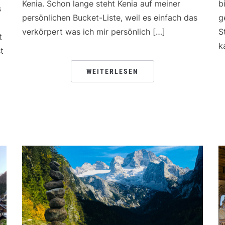
Kenia. Schon lange steht Kenia auf meiner
b
s
persönlichen Bucket-Liste, weil es einfach das
g
verkörpert was ich mir persönlich […]
S
t
k
t
WEITERLESEN