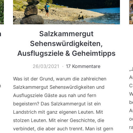
n
Salzkammergut
Sehenswürdigkeiten,
Ausflugsziele & Geheimtipps
26/03/2021
17 Kommentare
„
A
Was ist der Grund, warum die zahlreichen
h
C
Salzkammergut Sehenswürdigkeiten und
W
Ausflugsziele Gäste aus nah und fern
b
begeistern? Das Salzkammergut ist ein
A
Landstrich mit ganz eigenen Leuten. Mit
d
o
stolzen Leuten. Mit einer Geschichte, die
r
verbindet, die aber auch trennt. Man ist gern