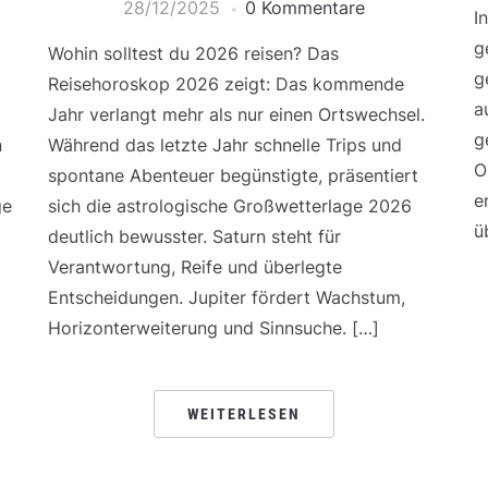
28/12/2025
0 Kommentare
I
g
Wohin solltest du 2026 reisen? Das
g
Reisehoroskop 2026 zeigt: Das kommende
a
Jahr verlangt mehr als nur einen Ortswechsel.
g
n
Während das letzte Jahr schnelle Trips und
O
spontane Abenteuer begünstigte, präsentiert
e
ge
sich die astrologische Großwetterlage 2026
ü
deutlich bewusster. Saturn steht für
Verantwortung, Reife und überlegte
Entscheidungen. Jupiter fördert Wachstum,
Horizonterweiterung und Sinnsuche. […]
WEITERLESEN