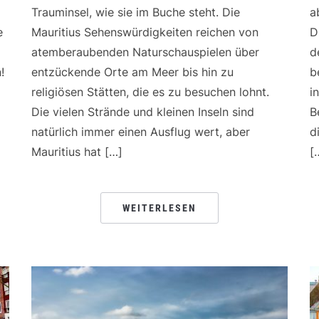
Trauminsel, wie sie im Buche steht. Die
a
e
Mauritius Sehenswürdigkeiten reichen von
D
atemberaubenden Naturschauspielen über
d
!
entzückende Orte am Meer bis hin zu
b
religiösen Stätten, die es zu besuchen lohnt.
i
Die vielen Strände und kleinen Inseln sind
B
natürlich immer einen Ausflug wert, aber
d
Mauritius hat […]
[
WEITERLESEN