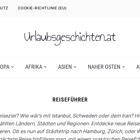
UTZ
COOKIE-RICHTLINIE (EU)
Urlaubsgeschichten.at
OPA
AFRIKA
ASIEN
NAHER OSTEN
A
REISEFÜHRER
iseziel? Wie wär’s mit
Istanbul
,
Schweden
oder dem
Iran
? Hi
ten Ländern, Städten und Regionen. Entdecke neue Reiseziel
ieren. Ob es nun auf Städtetrip nach
Hamburg
,
Zürich
, oder
W
nächste Reise hinführen mag, mit einem praktischen Reisefüh