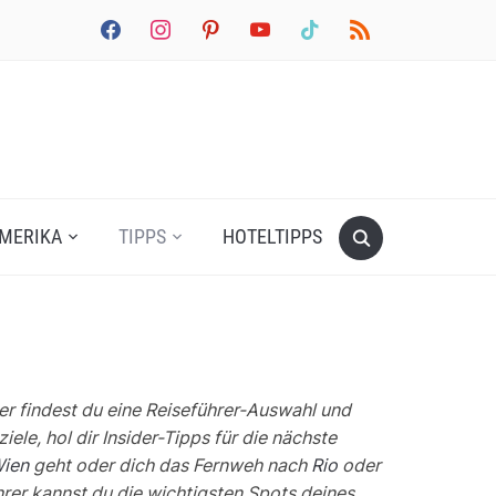
facebook
instagram
pinterest
youtube
tiktok
rss
MERIKA
TIPPS
HOTELTIPPS
er findest du eine Reiseführer-Auswahl und
e, hol dir Insider-Tipps für die nächste
ien
geht oder dich das Fernweh nach
Rio
oder
rer kannst du die wichtigsten Spots deines