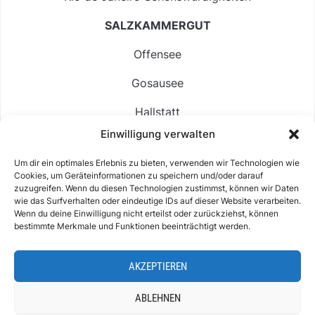
SALZKAMMERGUT
Offensee
Gosausee
Hallstatt
Einwilligung verwalten
Langbathsee
Um dir ein optimales Erlebnis zu bieten, verwenden wir Technologien wie
Altausseer See
Cookies, um Geräteinformationen zu speichern und/oder darauf
zuzugreifen. Wenn du diesen Technologien zustimmst, können wir Daten
Hintersee
wie das Surfverhalten oder eindeutige IDs auf dieser Website verarbeiten.
Wenn du deine Einwilligung nicht erteilst oder zurückziehst, können
bestimmte Merkmale und Funktionen beeinträchtigt werden.
AKZEPTIEREN
ABOUT
IMPRESSUM & KONTAKT
DATENSCHUTZ
COOKIE-RICHTLINIE (EU)
ABLEHNEN