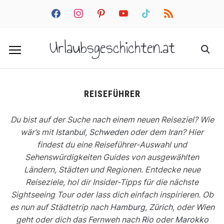
facebook
instagram
pinterest
youtube
tiktok
rss
Urlaubsgeschichten.at
REISEFÜHRER
Du bist auf der Suche nach einem neuen Reiseziel? Wie
wär’s mit
Istanbul
,
Schweden
oder dem
Iran
? Hier
findest du eine Reiseführer-Auswahl und
Sehenswürdigkeiten Guides von ausgewählten
Ländern, Städten und Regionen. Entdecke neue
Reiseziele, hol dir Insider-Tipps für die nächste
Sightseeing Tour oder lass dich einfach inspirieren. Ob
es nun auf Städtetrip nach
Hamburg
,
Zürich
, oder
Wien
geht oder dich das Fernweh nach
Rio
oder
Marokko