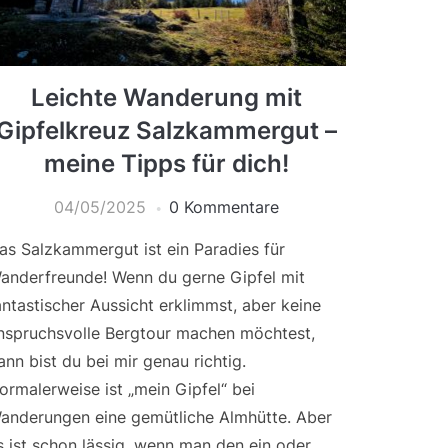
Leichte Wanderung mit
Gipfelkreuz Salzkammergut –
meine Tipps für dich!
04/05/2025
0 Kommentare
as Salzkammergut ist ein Paradies für
anderfreunde! Wenn du gerne Gipfel mit
antastischer Aussicht erklimmst, aber keine
nspruchsvolle Bergtour machen möchtest,
ann bist du bei mir genau richtig.
ormalerweise ist „mein Gipfel“ bei
anderungen eine gemütliche Almhütte. Aber
s ist schon lässig, wenn man den ein oder