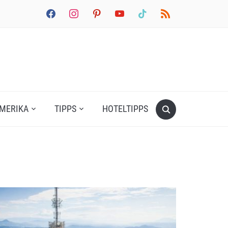
facebook
instagram
pinterest
youtube
tiktok
rss
MERIKA
TIPPS
HOTELTIPPS