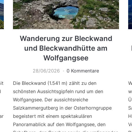
Wanderung zur Bleckwand
und Bleckwandhütte am
Wolfgangsee
28/06/2026
0 Kommentare
it
Die Bleckwand (1.541 m) zählt zu den
W
d
schönsten Aussichtsgipfeln rund um den
w
Wolfgangsee. Der aussichtsreiche
Ü
Salzkammergutberg in der Osterhorngruppe
S
ar
begeistert mit einem spektakulären
H
Panoramablick auf den Wolfgangsee, den
V