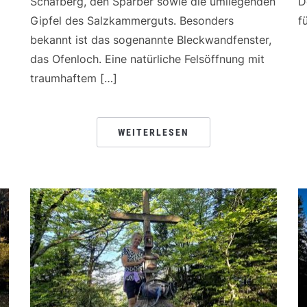
Schafberg, den Sparber sowie die umliegenden
D
Gipfel des Salzkammerguts. Besonders
f
bekannt ist das sogenannte Bleckwandfenster,
das Ofenloch. Eine natürliche Felsöffnung mit
traumhaftem […]
WEITERLESEN