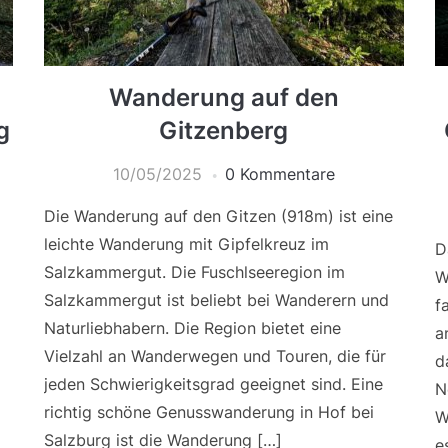
Wanderung auf den
g
Gitzenberg
10/05/2025
0 Kommentare
Die Wanderung auf den Gitzen (918m) ist eine
leichte Wanderung mit Gipfelkreuz im
D
Salzkammergut. Die Fuschlseeregion im
W
Salzkammergut ist beliebt bei Wanderern und
f
Naturliebhabern. Die Region bietet eine
a
Vielzahl an Wanderwegen und Touren, die für
d
jeden Schwierigkeitsgrad geeignet sind. Eine
N
richtig schöne Genusswanderung in Hof bei
W
Salzburg ist die Wanderung […]
e