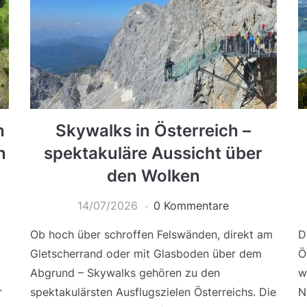
n
Skywalks in Österreich –
n
spektakuläre Aussicht über
den Wolken
14/07/2026
0 Kommentare
Ob hoch über schroffen Felswänden, direkt am
D
Gletscherrand oder mit Glasboden über dem
Ö
Abgrund – Skywalks gehören zu den
w
r
spektakulärsten Ausflugszielen Österreichs. Die
N