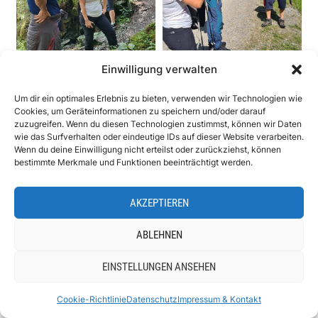
Einwilligung verwalten
Um dir ein optimales Erlebnis zu bieten, verwenden wir Technologien wie
Cookies, um Geräteinformationen zu speichern und/oder darauf
zuzugreifen. Wenn du diesen Technologien zustimmst, können wir Daten
wie das Surfverhalten oder eindeutige IDs auf dieser Website verarbeiten.
Wenn du deine Einwilligung nicht erteilst oder zurückziehst, können
Natur-Kneippanlage
bestimmte Merkmale und Funktionen beeinträchtigt werden.
AKZEPTIEREN
„Lernt das Wasser richtig kennen,
ABLEHNEN
und es wird euch stets ein
verlässlicher Freund sein.“
EINSTELLUNGEN ANSEHEN
Sebastian Kneipp
Cookie-Richtlinie
Datenschutz
Impressum & Kontakt