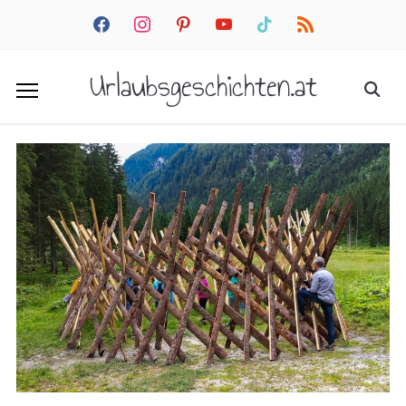
facebook
instagram
pinterest
youtube
tiktok
rss
Urlaubsgeschichten.at