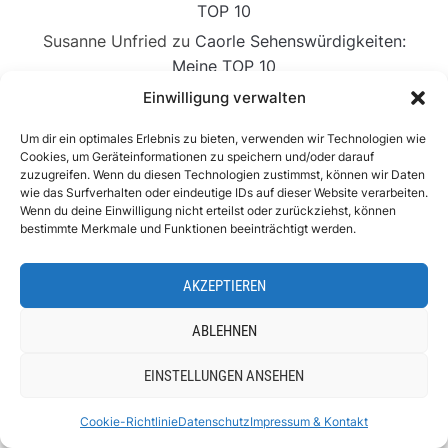
TOP 10
Susanne Unfried
zu
Caorle Sehenswürdigkeiten:
Meine TOP 10
Einwilligung verwalten
Um dir ein optimales Erlebnis zu bieten, verwenden wir Technologien wie
Cookies, um Geräteinformationen zu speichern und/oder darauf
zuzugreifen. Wenn du diesen Technologien zustimmst, können wir Daten
Viareggio: Aperol an
wie das Surfverhalten oder eindeutige IDs auf dieser Website verarbeiten.
der Riviera
Wenn du deine Einwilligung nicht erteilst oder zurückziehst, können
bestimmte Merkmale und Funktionen beeinträchtigt werden.
AKZEPTIEREN
ABLEHNEN
7 COMMENTS
EINSTELLUNGEN ANSEHEN
Cookie-Richtlinie
Datenschutz
Impressum & Kontakt