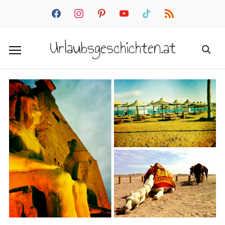
facebook
instagram
pinterest
youtube
tiktok
rss
Urlaubsgeschichten.at