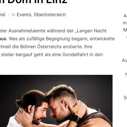
isl
in
Events
,
Oberösterreich
A
m
M
weier Ausnahmetalente während der „Langen Nacht
aus
. Was als zufällige Begegnung begann, entwickelte
chnell die Bühnen Österreichs eroberte. Ihre
steiler bergauf geht als eine Gondelfahrt in den
Au
S