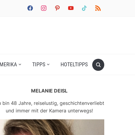
facebook
instagram
pinterest
youtube
tiktok
rss
MERIKA
TIPPS
HOTELTIPPS
MELANIE DEISL
h bin 48 Jahre, reiselustig, geschichtenverliebt
und immer mit der Kamera unterwegs!