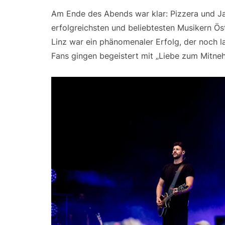
Am Ende des Abends war klar: Pizzera und J
erfolgreichsten und beliebtesten Musikern Öst
Linz war ein phänomenaler Erfolg, der noch la
Fans gingen begeistert mit „Liebe zum Mitne