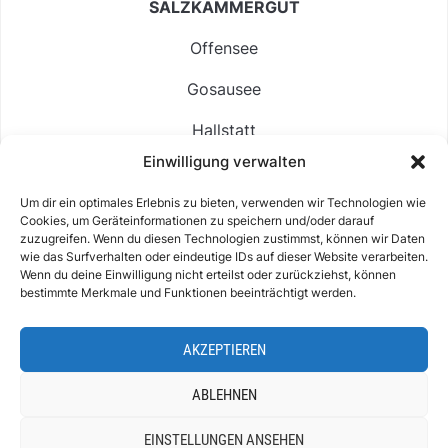
SALZKAMMERGUT
Offensee
Gosausee
Hallstatt
Einwilligung verwalten
Langbathsee
Um dir ein optimales Erlebnis zu bieten, verwenden wir Technologien wie
Altausseer See
Cookies, um Geräteinformationen zu speichern und/oder darauf
zuzugreifen. Wenn du diesen Technologien zustimmst, können wir Daten
Hintersee
wie das Surfverhalten oder eindeutige IDs auf dieser Website verarbeiten.
Wenn du deine Einwilligung nicht erteilst oder zurückziehst, können
bestimmte Merkmale und Funktionen beeinträchtigt werden.
AKZEPTIEREN
ABOUT
IMPRESSUM & KONTAKT
DATENSCHUTZ
COOKIE-RICHTLINIE (EU)
ABLEHNEN
EINSTELLUNGEN ANSEHEN