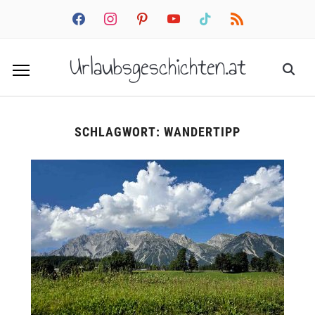
facebook
instagram
pinterest
youtube
tiktok
rss
Urlaubsgeschichten.at
SCHLAGWORT:
WANDERTIPP