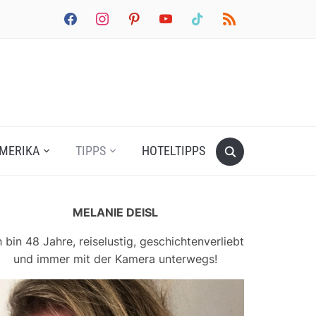
facebook
instagram
pinterest
youtube
tiktok
rss
MERIKA
TIPPS
HOTELTIPPS
MELANIE DEISL
h bin 48 Jahre, reiselustig, geschichtenverliebt
und immer mit der Kamera unterwegs!