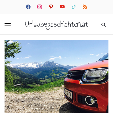
facebook
instagram
pinterest
youtube
tiktok
rss
Urlaubsgeschichten.at