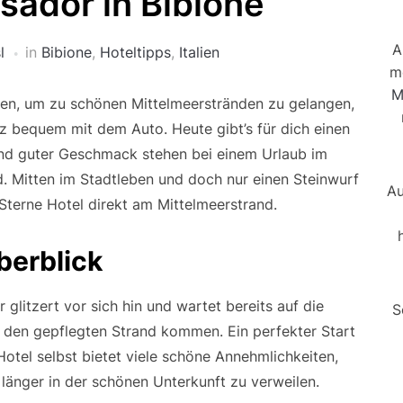
ador in Bibione
A
l
in
Bibione
,
Hoteltipps
,
Italien
m
M
igen, um zu schönen Mittelmeerstränden zu gelangen,
z bequem mit dem Auto. Heute gibt’s für dich einen
und guter Geschmack stehen bei einem Urlaub im
. Mitten im Stadtleben und doch nur einen Steinwurf
Au
 Sterne Hotel direkt am Mittelmeerstrand.
berblick
glitzert vor sich hin und wartet bereits auf die
S
 den gepflegten Strand kommen. Ein perfekter Start
Hotel selbst bietet viele schöne Annehmlichkeiten,
 länger in der schönen Unterkunft zu verweilen.