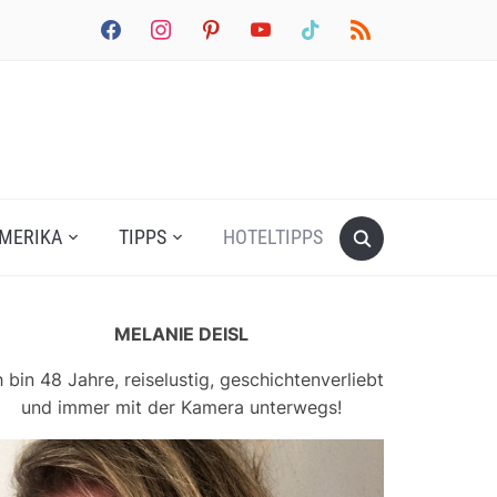
facebook
instagram
pinterest
youtube
tiktok
rss
MERIKA
TIPPS
HOTELTIPPS
MELANIE DEISL
h bin 48 Jahre, reiselustig, geschichtenverliebt
und immer mit der Kamera unterwegs!