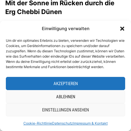
Mit der Sonne im Rücken durch die
Erg Chebbi Dünen
Zum Sonnenuntergang machten wir uns auf den Weg
Einwilligung verwalten
über die Dünen. Vorbei an den Rheumakranken, die
entweder mit den Füßen oder dem ganzen Körper im
Um dir ein optimales Erlebnis zu bieten, verwenden wir Technologien wie
Cookies, um Geräteinformationen zu speichern und/oder darauf
Sand steckten. Ja, das ist eine Therapie gegen
zuzugreifen. Wenn du diesen Technologien zustimmst, können wir Daten
wie das Surfverhalten oder eindeutige IDs auf dieser Website verarbeiten.
Rheuma. Und ausserdem wird dort Kamelmilch als
Wenn du deine Einwilligung nicht erteilst oder zurückziehst, können
Medizin und auch Rheuma-Massagen von starken
bestimmte Merkmale und Funktionen beeinträchtigt werden.
Männern angeboten. Naja, ob das alles so hilft – ich
bin ein bisserl skeptisch.
AKZEPTIEREN
ABLEHNEN
Mit langsamen aber steten Vor- und Rückbewegungen
reiteten wir nun auf unseren Wüstenschiffen an einen
EINSTELLUNGEN ANSEHEN
Ort irgendwo in den Sanddünen. Der Himmel war
etwas bedeckt, so gab es leider keine kitschigen
Cookie-Richtlinie
Datenschutz
Impressum & Kontakt
Sonnenuntergangsfotos, das war aber nicht schlimm –