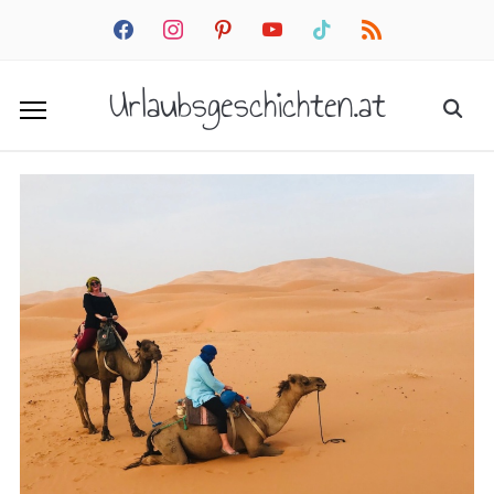
facebook
instagram
pinterest
youtube
tiktok
rss
Urlaubsgeschichten.at