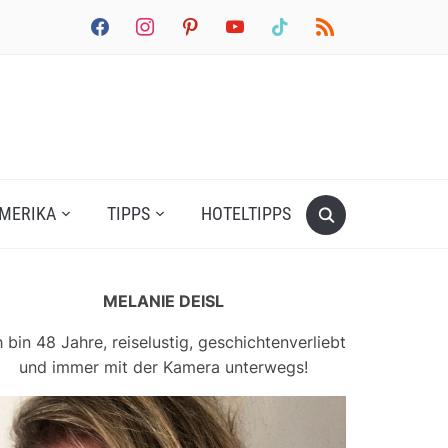
facebook
instagram
pinterest
youtube
tiktok
rss
MERIKA
TIPPS
HOTELTIPPS
MELANIE DEISL
h bin 48 Jahre, reiselustig, geschichtenverliebt
und immer mit der Kamera unterwegs!