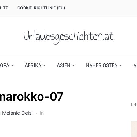
UTZ
COOKIE-RICHTLINIE (EU)
Urlaubsgeschichten.at
OPA
AFRIKA
ASIEN
NAHER OSTEN
A
marokko-07
Ic
n
Melanie Deisl
in