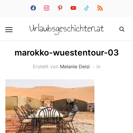
facebook
instagram
pinterest
youtube
tiktok
rss
Urlaubsgeschichten.at
marokko-wuestentour-03
Erstellt von
Melanie Deisl
in