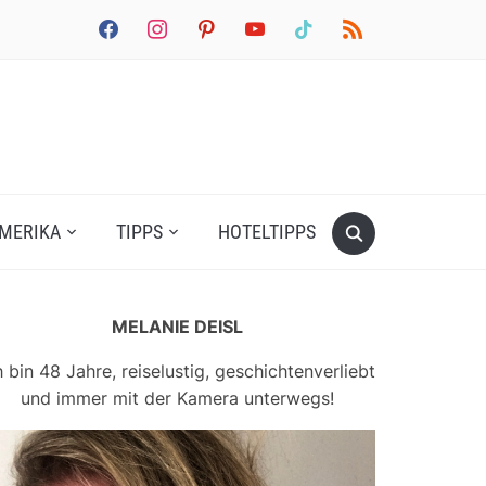
facebook
instagram
pinterest
youtube
tiktok
rss
MERIKA
TIPPS
HOTELTIPPS
MELANIE DEISL
h bin 48 Jahre, reiselustig, geschichtenverliebt
und immer mit der Kamera unterwegs!