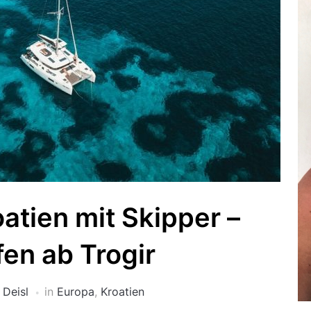
oatien mit Skipper –
fen ab Trogir
 Deisl
in
Europa
,
Kroatien