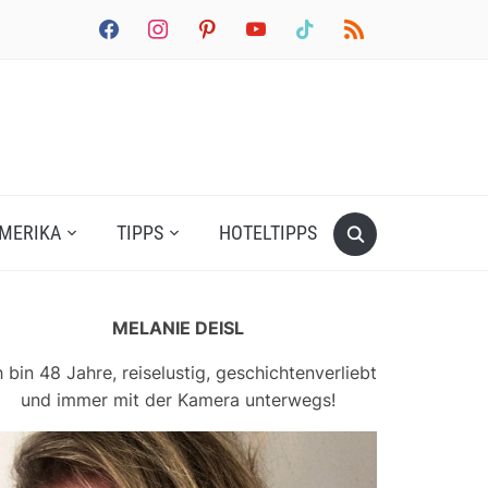
facebook
instagram
pinterest
youtube
tiktok
rss
MERIKA
TIPPS
HOTELTIPPS
MELANIE DEISL
h bin 48 Jahre, reiselustig, geschichtenverliebt
und immer mit der Kamera unterwegs!