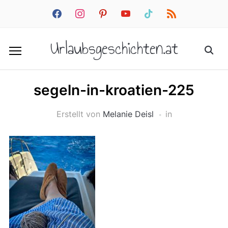
facebook
instagram
pinterest
youtube
tiktok
rss
Urlaubsgeschichten.at
segeln-in-kroatien-225
Erstellt von
Melanie Deisl
in