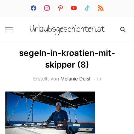
facebook
instagram
pinterest
youtube
tiktok
rss
Urlaubsgeschichten.at
segeln-in-kroatien-mit-
skipper (8)
Erstellt von
Melanie Deisl
in