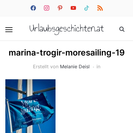
facebook
instagram
pinterest
youtube
tiktok
rss
Urlaubsgeschichten.at
marina-trogir-moresailing-19
Erstellt von
Melanie Deisl
in