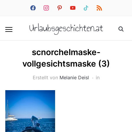
facebook
instagram
pinterest
youtube
tiktok
rss
Urlaubsgeschichten.at
scnorchelmaske-
vollgesichtsmaske (3)
Erstellt von
Melanie Deisl
in