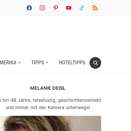
facebook
instagram
pinterest
youtube
tiktok
rss
MERIKA
TIPPS
HOTELTIPPS
MELANIE DEISL
h bin 48 Jahre, reiselustig, geschichtenverliebt
und immer mit der Kamera unterwegs!