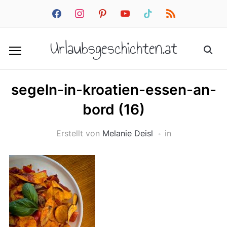
facebook
instagram
pinterest
youtube
tiktok
rss
Urlaubsgeschichten.at
segeln-in-kroatien-essen-an-
bord (16)
Erstellt von
Melanie Deisl
in