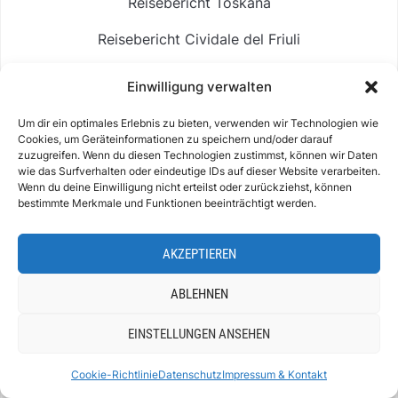
Reisebericht Venedig
Sardinien Urlaub
Reisebericht Caorle
Einwilligung verwalten
Reisebericht Toskana
Um dir ein optimales Erlebnis zu bieten, verwenden wir Technologien wie
Cookies, um Geräteinformationen zu speichern und/oder darauf
Reisebericht Cividale del Friuli
zuzugreifen. Wenn du diesen Technologien zustimmst, können wir Daten
wie das Surfverhalten oder eindeutige IDs auf dieser Website verarbeiten.
Reisebericht Viareggio
Wenn du deine Einwilligung nicht erteilst oder zurückziehst, können
bestimmte Merkmale und Funktionen beeinträchtigt werden.
Reisebericht Südtirol
AKZEPTIEREN
Reisebericht Malta
Reisebericht Spanien
ABLEHNEN
Reisebericht Barcelona
EINSTELLUNGEN ANSEHEN
Reisebericht Österreich
Cookie-Richtlinie
Datenschutz
Impressum & Kontakt