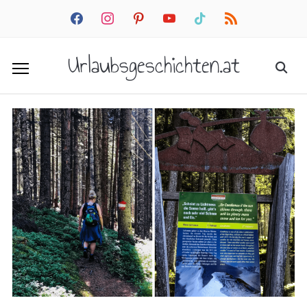
facebook
instagram
pinterest
youtube
tiktok
rss
Urlaubsgeschichten.at