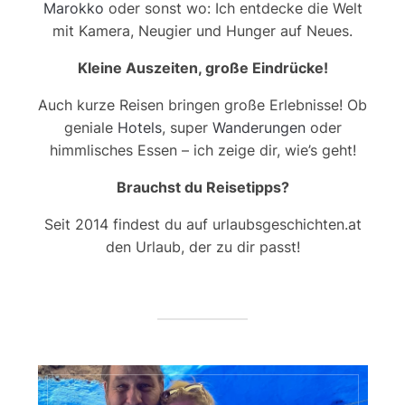
ÖSTERREICH REISEBLOG
Als Salzburgerin liebe ich meine Heimat – aber
mein Fernweh ist stärker! Ob
Österreich
,
Italien
,
Marokko
oder sonst wo: Ich entdecke die Welt
mit Kamera, Neugier und Hunger auf Neues.
Kleine Auszeiten, große Eindrücke!
Auch kurze Reisen bringen große Erlebnisse! Ob
geniale
Hotels
, super
Wanderungen
oder
himmlisches Essen – ich zeige dir, wie’s geht!
Brauchst du Reisetipps?
Seit 2014 findest du auf urlaubsgeschichten.at
den Urlaub, der zu dir passt!