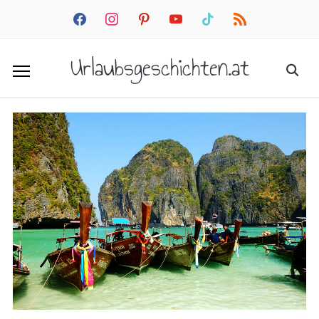
facebook
instagram
pinterest
youtube
tiktok
rss
Urlaubsgeschichten.at