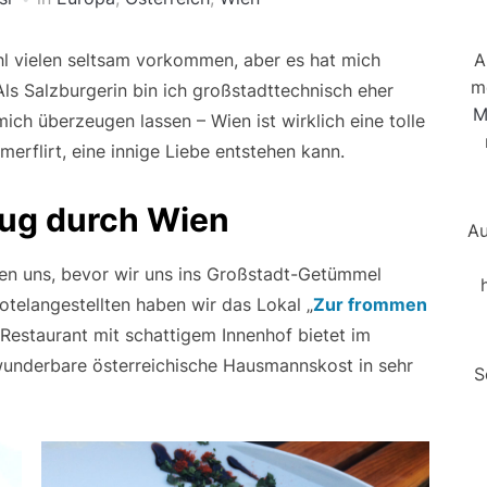
A
l vielen seltsam vorkommen, aber es hat mich
m
Als Salzburgerin bin ich großstadttechnisch eher
M
ich überzeugen lassen – Wien ist wirklich eine tolle
erflirt, eine innige Liebe entstehen kann.
fzug durch Wien
Au
ten uns, bevor wir uns ins Großstadt-Getümmel
otelangestellten haben wir das Lokal „
Zur frommen
estaurant mit schattigem Innenhof bietet im
wunderbare österreichische Hausmannskost in sehr
S