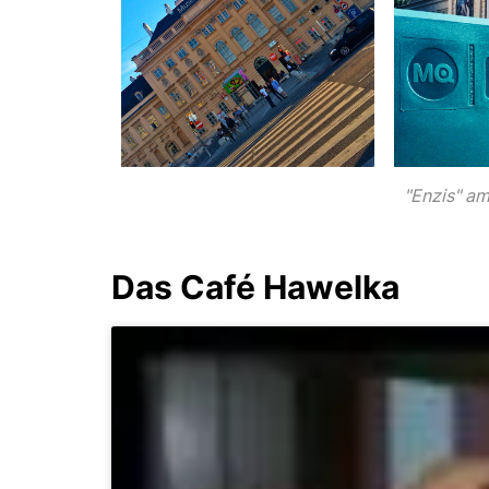
"Enzis" a
Das Café Hawelka