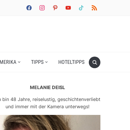
facebook
instagram
pinterest
youtube
tiktok
rss
MERIKA
TIPPS
HOTELTIPPS
MELANIE DEISL
h bin 48 Jahre, reiselustig, geschichtenverliebt
und immer mit der Kamera unterwegs!