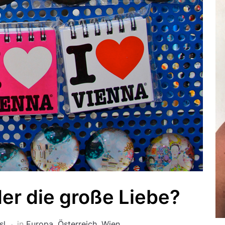
oder die große Liebe?
sl
in
Europa
,
Österreich
,
Wien