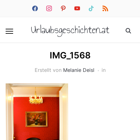
facebook
instagram
pinterest
youtube
tiktok
rss
Urlaubsgeschichten.at
IMG_1568
Erstellt von
Melanie Deisl
in