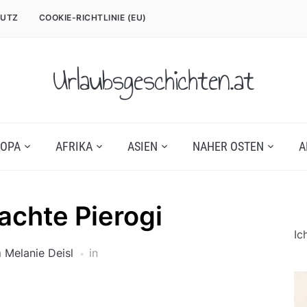
UTZ
COOKIE-RICHTLINIE (EU)
Urlaubsgeschichten.at
OPA
AFRIKA
ASIEN
NAHER OSTEN
A
chte Pierogi
Ic
n
Melanie Deisl
in