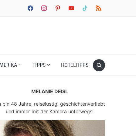
facebook
instagram
pinterest
youtube
tiktok
rss
MERIKA
TIPPS
HOTELTIPPS
MELANIE DEISL
h bin 48 Jahre, reiselustig, geschichtenverliebt
und immer mit der Kamera unterwegs!