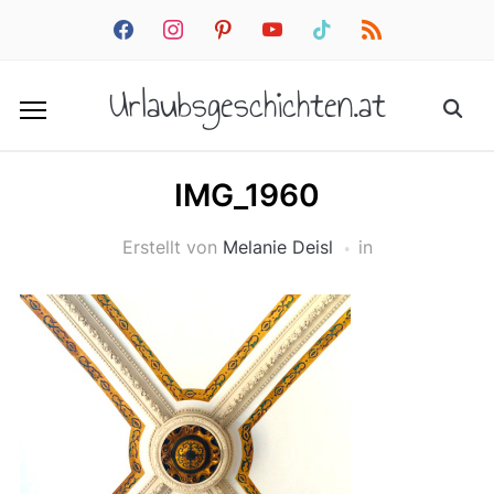
facebook
instagram
pinterest
youtube
tiktok
rss
Urlaubsgeschichten.at
IMG_1960
Erstellt von
Melanie Deisl
in