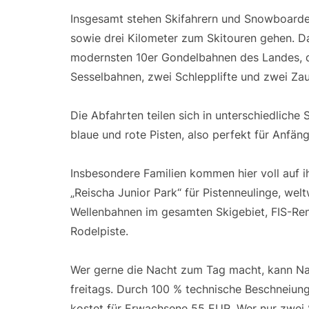
Insgesamt stehen Skifahrern und Snowboarder
sowie drei Kilometer zum Skitouren gehen. Da
modernsten 10er Gondelbahnen des Landes, di
Sesselbahnen, zwei Schlepplifte und zwei Za
Die Abfahrten teilen sich in unterschiedliche
blaue und rote Pisten, also perfekt für Anfän
Insbesondere Familien kommen hier voll auf ihr
„Reischa Junior Park“ für Pistenneulinge, welt
Wellenbahnen im gesamten Skigebiet, FIS-Renn
Rodelpiste.
Wer gerne die Nacht zum Tag macht, kann Na
freitags. Durch 100 % technische Beschneiung 
kostet für Erwachsene 55 EUR. Wer nur zwei S