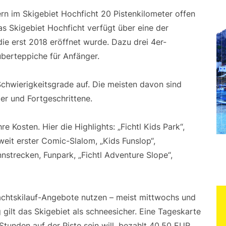
n im Skigebiet Hochficht 20 Pistenkilometer offen
s Skigebiet Hochficht verfügt über eine der
e erst 2018 eröffnet wurde. Dazu drei 4er-
uberteppiche für Anfänger.
 Schwierigkeitsgrade auf. Die meisten davon sind
ger und Fortgeschrittene.
e Kosten. Hier die Highlights: „Fichtl Kids Park“,
weit erster Comic-Slalom, „Kids Funslop“,
strecken, Funpark, „Fichtl Adventure Slope“,
chtskilauf-Angebote nutzen – meist mittwochs und
gilt das Skigebiet als schneesicher. Eine Tageskarte
tunden auf der Piste sein will, bezahlt 40,50 EUR,