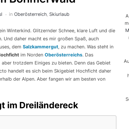
sl
in
Oberösterreich
,
Skiurlaub
A
m
M
in Winterkind. Glitzernder Schnee, klare Luft und die
ach. Und daher macht es mir großen Spaß, auch
auses, dem
Salzkammergut
, zu machen. Was steht in
Hochficht
im Norden
Oberösterreichs
. Das
Au
t aber trotzdem Einiges zu bieten. Denn das Gebiet
cto handelt es sich beim Skigebiet Hochficht daher
erhalb der Alpen. Aber fangen wir am besten von
S
gt im Dreiländereck