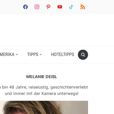
facebook
instagram
pinterest
youtube
tiktok
rss
MERIKA
TIPPS
HOTELTIPPS
MELANIE DEISL
h bin 48 Jahre, reiselustig, geschichtenverliebt
und immer mit der Kamera unterwegs!