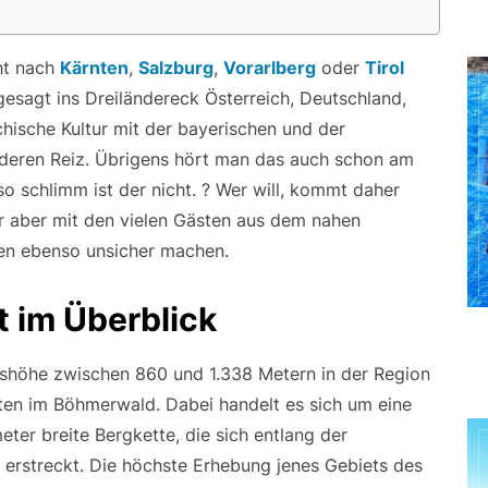
ht nach
Kärnten
,
Salzburg
,
Vorarlberg
oder
Tirol
esagt ins Dreiländereck Österreich, Deutschland,
chische Kultur mit der bayerischen und der
deren Reiz. Übrigens hört man das auch schon am
so schlimm ist der nicht. ? Wer will, kommt daher
er aber mit den vielen Gästen aus dem nahen
ten ebenso unsicher machen.
t im Überblick
reshöhe zwischen 860 und 1.338 Metern in der Region
tten im Böhmerwald. Dabei handelt es sich um eine
ter breite Bergkette, die sich entlang der
 erstreckt. Die höchste Erhebung jenes Gebiets des