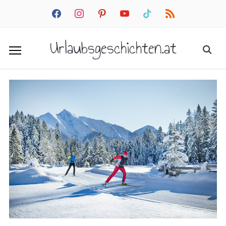
facebook
instagram
pinterest
youtube
tiktok
rss
Urlaubsgeschichten.at