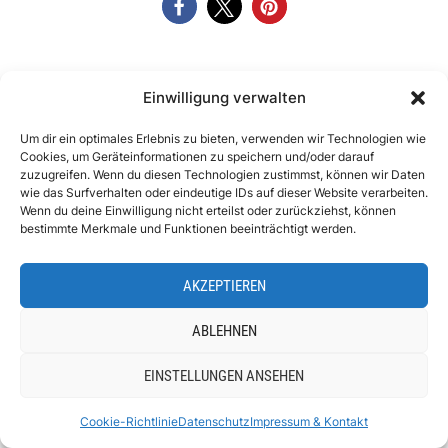
Einwilligung verwalten
SCHLAGWÖRTER
Um dir ein optimales Erlebnis zu bieten, verwenden wir Technologien wie
Cookies, um Geräteinformationen zu speichern und/oder darauf
HOTELTEST
zuzugreifen. Wenn du diesen Technologien zustimmst, können wir Daten
wie das Surfverhalten oder eindeutige IDs auf dieser Website verarbeiten.
Wenn du deine Einwilligung nicht erteilst oder zurückziehst, können
bestimmte Merkmale und Funktionen beeinträchtigt werden.
Melanie Deisl
AKZEPTIEREN
Seit 2014 teile ich auf urlaubsgeschichten.at meine
ABLEHNEN
Leidenschaft für Reisen und Geschichten. Ich bin
Reisebloggerin, Content Creator und Redakteurin für
EINSTELLUNGEN ANSEHEN
Reisemagazine. Ich bin ein großer Fan von Italien und
Cookie-Richtlinie
Datenschutz
Impressum & Kontakt
Marokko und liebe es, fremde Kulturen