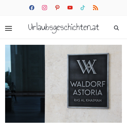
facebook
instagram
pinterest
youtube
tiktok
rss
Urlaubsgeschichten.at