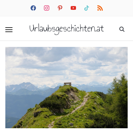
facebook
instagram
pinterest
youtube
tiktok
rss
Urlaubsgeschichten.at