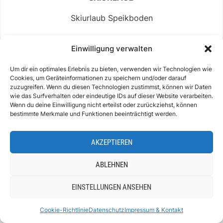
Skiurlaub Speikboden
Skiurlaub Ahrntal Südtirol
Einwilligung verwalten
Skiurlaub Filzmoos
Um dir ein optimales Erlebnis zu bieten, verwenden wir Technologien wie
Skiurlaub Schladming
Cookies, um Geräteinformationen zu speichern und/oder darauf
zuzugreifen. Wenn du diesen Technologien zustimmst, können wir Daten
wie das Surfverhalten oder eindeutige IDs auf dieser Website verarbeiten.
Salzkammergut Skigebiete
Wenn du deine Einwilligung nicht erteilst oder zurückziehst, können
bestimmte Merkmale und Funktionen beeinträchtigt werden.
Skigebiet Dachstein West
AKZEPTIEREN
ABLEHNEN
REISEBERICHTE ASIEN + AMERIKA
EINSTELLUNGEN ANSEHEN
Reisebericht Indien
Cookie-Richtlinie
Datenschutz
Impressum & Kontakt
Reisebericht Jordanien