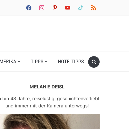
facebook
instagram
pinterest
youtube
tiktok
rss
MERIKA
TIPPS
HOTELTIPPS
MELANIE DEISL
h bin 48 Jahre, reiselustig, geschichtenverliebt
und immer mit der Kamera unterwegs!