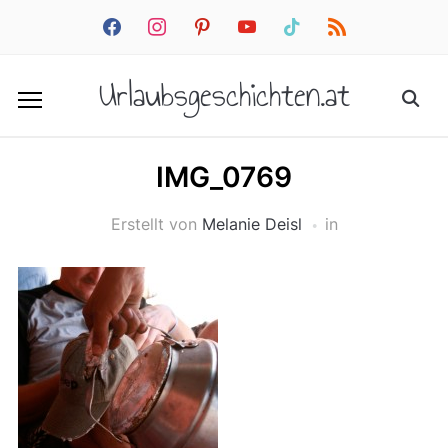
facebook
instagram
pinterest
youtube
tiktok
rss
Urlaubsgeschichten.at
IMG_0769
Erstellt von
Melanie Deisl
in