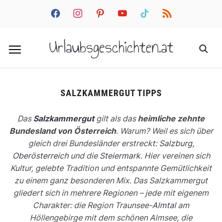
facebook
instagram
pinterest
youtube
tiktok
rss
Urlaubsgeschichten.at
SALZKAMMERGUT TIPPS
Das
Salzkammergut
gilt als das
heimliche zehnte
Bundesland von Österreich
. Warum? Weil es sich über
gleich drei Bundesländer erstreckt:
Salzburg
,
Oberösterreich
und die
Steiermark
. Hier vereinen sich
Kultur, gelebte Tradition und entspannte Gemütlichkeit
zu einem ganz besonderen Mix. Das Salzkammergut
gliedert sich in mehrere Regionen – jede mit eigenem
Charakter: die Region Traunsee-
Almtal
am
Höllengebirge mit dem schönen Almsee, die