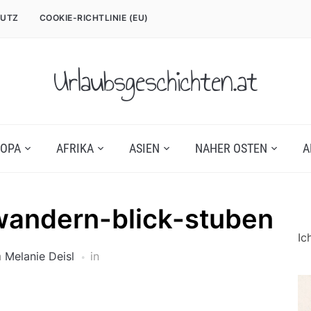
UTZ
COOKIE-RICHTLINIE (EU)
Urlaubsgeschichten.at
OPA
AFRIKA
ASIEN
NAHER OSTEN
A
twandern-blick-stuben
Ic
n
Melanie Deisl
in