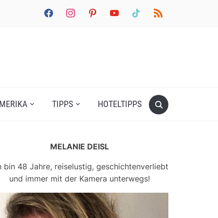
facebook
instagram
pinterest
youtube
tiktok
rss
MERIKA
TIPPS
HOTELTIPPS
MELANIE DEISL
h bin 48 Jahre, reiselustig, geschichtenverliebt
und immer mit der Kamera unterwegs!