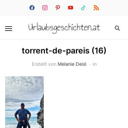
facebook
instagram
pinterest
youtube
tiktok
rss
Urlaubsgeschichten.at
torrent-de-pareis (16)
Erstellt von
Melanie Deisl
in