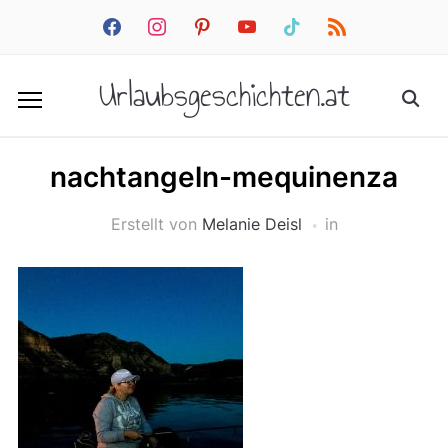
facebook
instagram
pinterest
youtube
tiktok
rss
Urlaubsgeschichten.at
nachtangeln-mequinenza
Erstellt von
Melanie Deisl
in