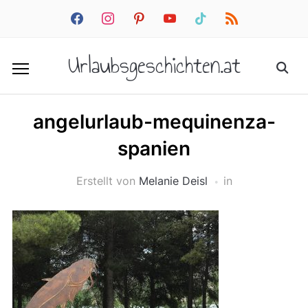
facebook
instagram
pinterest
youtube
tiktok
rss
Urlaubsgeschichten.at
angelurlaub-mequinenza-
spanien
Erstellt von
Melanie Deisl
in