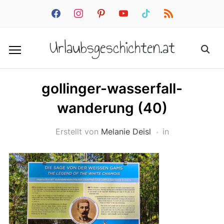
facebook
instagram
pinterest
youtube
tiktok
rss
Urlaubsgeschichten.at
gollinger-wasserfall-
wanderung (40)
Erstellt von
Melanie Deisl
in