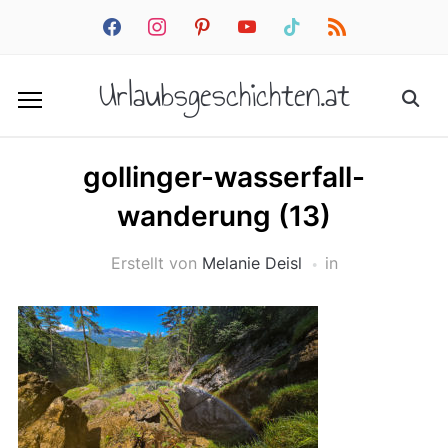
facebook
instagram
pinterest
youtube
tiktok
rss
Urlaubsgeschichten.at
gollinger-wasserfall-
wanderung (13)
Erstellt von
Melanie Deisl
in