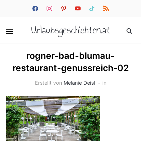
facebook
instagram
pinterest
youtube
tiktok
rss
Urlaubsgeschichten.at
rogner-bad-blumau-
restaurant-genussreich-02
Erstellt von
Melanie Deisl
in