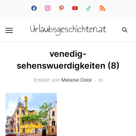
facebook
instagram
pinterest
youtube
tiktok
rss
Urlaubsgeschichten.at
venedig-
sehenswuerdigkeiten (8)
Erstellt von
Melanie Deisl
in