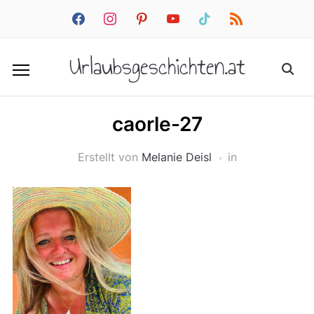
facebook
instagram
pinterest
youtube
tiktok
rss
Urlaubsgeschichten.at
caorle-27
Erstellt von
Melanie Deisl
in