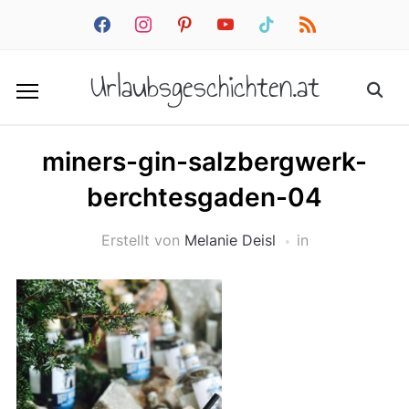
facebook
instagram
pinterest
youtube
tiktok
rss
Urlaubsgeschichten.at
miners-gin-salzbergwerk-
berchtesgaden-04
Erstellt von
Melanie Deisl
in